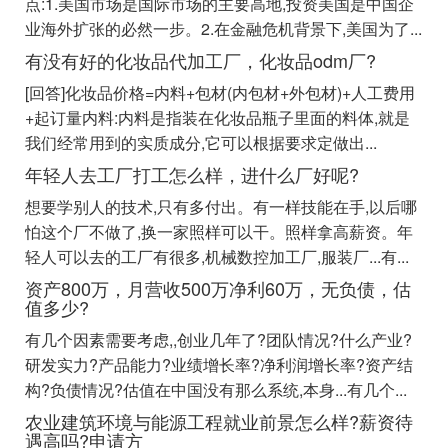
点:1.美国市场是国际市场的主要高地,投资美国是中国企
业海外扩张的必然一步。2.在金融危机背景下,美国为了...
有没有好的化妆品代加工厂，化妆品odm厂?
[回答]化妆品价格=内料+包材(内包材+外包材)+人工费用
+起订量内料:内料是指装在化妆品瓶子里面的料体,就是
我们经常用到的实质成分,它可以根据要求定做出...
年轻人去工厂打工怎么样，进什么厂好呢?
想要学别人的技术,只有多付出。有一样技能在手,以后哪
怕这个厂不做了,换一家照样可以干。照样拿高薪资。年
轻人可以去的工厂有很多,机械数控加工厂,服装厂...有...
资产800万，月营收500万净利60万，无负债，估
值多少?
有几个因素需要考虑,,创业几年了?团队情况?什么产业?
研发实力?产品能力?业绩增长率?净利润增长率?资产结
构?负债情况?估值在中国没有那么系统,本身...有几个...
农业建筑环境与能源工程就业前景怎么样?薪资待
遇高吗?申请方