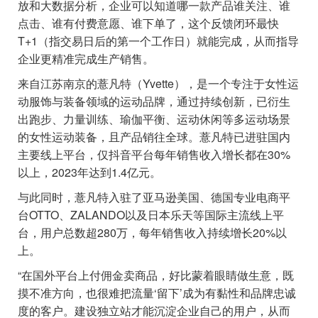
放和大数据分析，企业可以知道哪一款产品谁关注、谁
点击、谁有付费意愿、谁下单了，这个反馈闭环最快
T+1（指交易日后的第一个工作日）就能完成，从而指导
企业更精准完成生产销售。
来自江苏南京的薏凡特（Yvette），是一个专注于女性运
动服饰与装备领域的运动品牌，通过持续创新，已衍生
出跑步、力量训练、瑜伽平衡、运动休闲等多运动场景
的女性运动装备，且产品销往全球。薏凡特已进驻国内
主要线上平台，仅抖音平台每年销售收入增长都在30%
以上，2023年达到1.4亿元。
与此同时，薏凡特入驻了亚马逊美国、德国专业电商平
台OTTO、ZALANDO以及日本乐天等国际主流线上平
台，用户总数超280万，每年销售收入持续增长20%以
上。
“在国外平台上付佣金卖商品，好比蒙着眼睛做生意，既
摸不准方向，也很难把流量‘留下’成为有黏性和品牌忠诚
度的客户。建设独立站才能沉淀企业自己的用户，从而