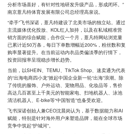
分析市场喜好，有针对性地研发升级产品，形成闭环。”
南京薏凡特体育发展有限公司总经理高泉说。
“牵手”飞书深诺，薏凡特建设了北美市场的独立站。通过
主流媒体优化投放、KOL红人加持，以及在私域精准营
销方面的综合赋能，合作仅一个月，薏凡特网站浏览量
已累计近50万条，每日下单数增幅近200%，粉丝数和复
购率显著提升。在当前运动内衣品类偏淡季的行情下，
投资回报率呈现稳步增长趋势。
当前，以SHEIN、TEMU、TikTok Shop、速卖通为代表
的“出海电商四小龙”掀起中国企业新一轮“出海”浪潮。除
了传统的服饰、户外运动、宠物用品、化妆品等，售价
高达几百甚至上千美元的智能家电、扫地机器人、泳池
清洁机器人、E-bike等“中国智造”也备受欢迎。
飞书深诺创始人兼CEO沈晨岗认为，基于数据能力和AI
赋能，特别是针对海外用户来塑造品牌，能在全球市场
竞争中筑起“护城河”。