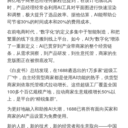
腾亿电子商务总经理何鹏程也提到，在设计毛绒玩具
时，产品经理经常会利用AI工具对平面图进行快速渲染
和调整，极大提升了选品效率。据他估算，AI能帮助公
司节省30%的时间成本和20%的费用成本。
在前电商时代，“数字化”的定义多集中于智能制造，和把
繁重的线下生意搬到线上平台。如今，AI为“数字化”增添
了一重新定义：AI已贯穿到产业带商家的整个经营链
条，从需求洞察，到产品研发，到生意托管，商家的生
意版图正在被彻底改写。
《白皮书》总结发现，在1688遴选出的1万多家“超级工
厂”中，自主经营型商家都是使用AI功能的熟手，供货型
商家则依靠托管模式拉动增长。这些超级工厂覆盖全国
100多个百亿规模产地，拉动商家生意规模增长50%以
上，是平台的“精锐集群”。
为更好地融入和助推AI大潮，1688已将所有面向买家和
商家的AI产品设置为免费使用。
新的人群，新的技术，新的经营者和生意取向——中国