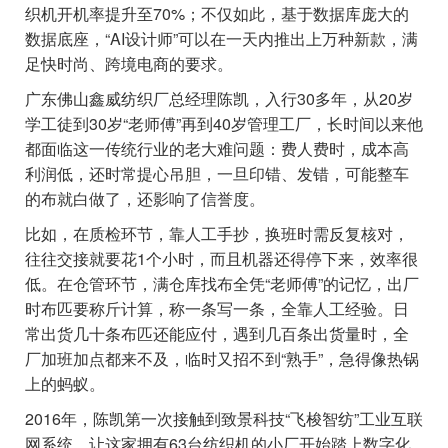
织机开机率提升至70%；不仅如此，基于数据库庞大的
数据底座，“AI设计师”可以在一天内推出上万种新款，满
足快时尚、跨境电商的要求。
广东佛山鑫威纺织厂总经理陈凯，入行30多年，从20岁
学工徒到30岁“老师傅”再到40岁管理工厂，长时间以来他
都面临这一传统行业的老大难问题：费人费时，成本高
利润低，还时常提心吊胆，一旦印错、发错，可能整车
的布就白做了，还影响了信誉度。
比如，在质检环节，靠人工手抄，换班时需反复核对，
往往交接就要花1个小时，而且机器还得停下来，效率很
低。在仓管环节，满仓库找布全凭“老师傅”的记忆，出厂
时布匹要称斤计算，称一条写一条，全靠人工经验。日
常出货几十条布匹还能应付，遇到几百条出货量时，全
厂加班加点都来不及，临时又招不到“熟手”，急得像热锅
上的蚂蚁。
2016年，陈凯第一次接触到致景科技“飞梭智纺”工业互联
网系统，让这家拥有63台纺织机的小厂开始踏上数字化