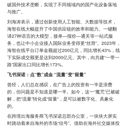
破国外技术垄断，实现了不同领域内的国产化设备落地
与推广。
刘海涛表示，通过创新使用人工智能、大数据等技术，
海智在线大幅提升了中国供应链的效率和能力。一键翻
译27种语言的大模型，接单—报价—通关等一站式服
务，也让中小企业接入国际业务变得更“丝滑”。2023年，
海智在线平台订单金额超过200亿元，同比增长43%，线
下实际成交额更是达到2000亿元。其中，向共建“一带一
路”国家出口同比增长173%。
飞书深诺：点“数”成金 “流量”变“留量”
曾经，人们总在感叹，在广告上的投资有一半是浪费
的，但问题是不知道是哪一半。如今，这一“魔咒”已被破
解，把“流量”转化成“留量”，是可以被数字化、具象化
的。
在跨境出海服务商飞书深诺总部办公室，一块块大屏实
时跳动着来自海外的市场“信号”。借助在海外社交媒体投