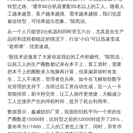
转型之路。“通常60台机器要配55名以上的工人。随着人
工越来越贵、客户越来越挑、需求越来越细，我们也是
被迫转型，可结果超出想象。”陈凯说。
从一个人只能管2台机器到同时管五六台，尤其是在生产
品控和流程都稳定的情况下，行业“小白”可以迅速变成
“老师傅”，优质速成。
“新技术还激发了大家你追我赶的工作积极性。”陈凯说，
以前工人的生产圈数都记录在本子上，算工资时，需要
把本子上的圈数录入电脑再计算，但算漏算错时有发
生，工人不满意，管理者也头疼。如今在飞梭智纺数字
化管理的支持下，当班过后工资自动生成，且一人一卡
智能排班，刷卡秒交班，让工人操作更便捷，大幅减少
工人交接所产生的停机时间，提升了机台利用率。
数据显示，鑫威纺织厂里，双面纺织机平均一个班的生
产圈数是15000转，比转型之前的12000转提升了25%，
废布率为1/1000，工人的工资也上涨了。同时，异常停