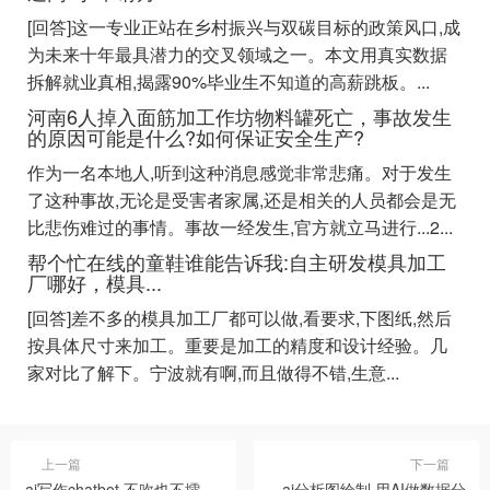
[回答]这一专业正站在乡村振兴与双碳目标的政策风口,成
为未来十年最具潜力的交叉领域之一。本文用真实数据
拆解就业真相,揭露90%毕业生不知道的高薪跳板。...
河南6人掉入面筋加工作坊物料罐死亡，事故发生
的原因可能是什么?如何保证安全生产?
作为一名本地人,听到这种消息感觉非常悲痛。对于发生
了这种事故,无论是受害者家属,还是相关的人员都会是无
比悲伤难过的事情。事故一经发生,官方就立马进行...2...
帮个忙在线的童鞋谁能告诉我:自主研发模具加工
厂哪好，模具...
[回答]差不多的模具加工厂都可以做,看要求,下图纸,然后
按具体尺寸来加工。重要是加工的精度和设计经验。几
家对比了解下。宁波就有啊,而且做得不错,生意...
上一篇
下一篇
ai写作chatbot 不吹也不擂，
ai分析图绘制 用AI做数据分