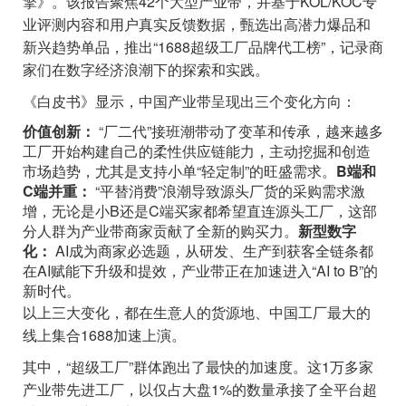
擎》。该报告聚焦42个大型产业带，并基于KOL/KOC专
业评测内容和用户真实反馈数据，甄选出高潜力爆品和
新兴趋势单品，推出“1688超级工厂品牌代工榜”，记录商
家们在数字经济浪潮下的探索和实践。
《白皮书》显示，中国产业带呈现出三个变化方向：
价值创新：
“厂二代”接班潮带动了变革和传承，越来越多
工厂开始构建自己的柔性供应链能力，主动挖掘和创造
市场趋势，尤其是支持小单“轻定制”的旺盛需求。
B端和
C端并重：
“平替消费”浪潮导致源头厂货的采购需求激
增，无论是小B还是C端买家都希望直连源头工厂，这部
分人群为产业带商家贡献了全新的购买力。
新型数字
化：
AI成为商家必选题，从研发、生产到获客全链条都
在AI赋能下升级和提效，产业带正在加速进入“AI to B”的
新时代。
以上三大变化，都在生意人的货源地、中国工厂最大的
线上集合1688加速上演。
其中，“超级工厂”群体跑出了最快的加速度。这1万多家
产业带先进工厂，以仅占大盘1%的数量承接了全平台超