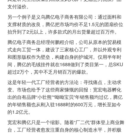
支付溢价。
另一个例子是义乌腾亿电子商务有限公司：通过面料和
支撑材质的改良，腾亿把市场均价不足1.5元的团扇价位
抬升到了2元以上，许多款式的月出货量超过百万件。
腾亿电子商务总经理何鹏程介绍，公司从原本的贸易模
式走向工贸一体，建设了三家核心工厂，并以外观专利
和图形版权作为壁垒，构建自身的护城河。仅用半年时
间，腾亿的毛绒挂件就在1688做到了类目第一，总SKU
超过2万个，其中不乏月销百万的爆款。
这是年轻一代工厂经营者的方法论：寻找痛点，主动求
变。市场也给予了这些商家慷慨的回报：宽宏电器孵化
出的自有品牌“小壮熊”“呦呦宝贝”年销售额均过亿，腾亿
的年销售额也从刚入驻1688时的600万元，增长至如今
的1.2亿元。
宽宏和腾亿只是一个缩影。随着“厂二代”群体登上商业舞
台，工厂经营者愈发注重自身的核心制造水平，并积极