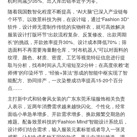
机时间减少35%、出入库出错率近乎为零。
随着我国数智化程度不断提高，“AI大脑”已深入产业链每
个环节。以致景科技为例，在设计端，通过“Fashion 3D”
软件，设计师无需制作传统的实物样衣，就可高效解决
服装设计打版环节“出款流程复杂、反复修改、出款周期
长”的挑战，开款效率提升30%、设计成本降低70%；筛
选面料不再需要海量翻仓库，“对布机器人”可以对面料的
纹理、颜色、材质、密度、工艺等视觉特征信息进行提
取与分析，找布时间从几天缩短至2分钟；在高度依赖“老
师傅”的印染环节，“经验+算法”形成的智能中枢实现了智
能配方、协同排产，一次染整成功率提高15-20个百分
点……
主打新中式和轻奢风女装的广东东莞禾瑞服饰相关负责
人表示，近两年消费需求越来越快闪化、个性化，经常
面临小单急单增多、开款需求增多、换款频繁交期急的
难题。配备致景科技的“Fashion Mind”智能设计系统后，
设计师们结合需求，输入服装元素标签或者导入一张灵
感图，让AI生成多种不同的款式，再从中进行挑选、调