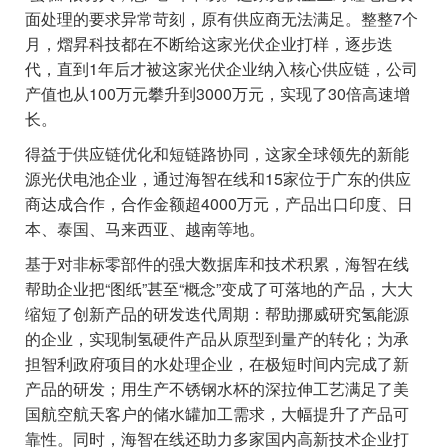
面处理的要求异常苛刻，原有供应商无法满足。整整7个
月，熠昇科技都在不断给这家光伏企业打样，逐步迭
代，直到1年后才被这家光伏企业纳入核心供应链，公司
产值也从100万元攀升到3000万元，实现了30倍高速增
长。
得益于供应链优化和短链路协同，这家全球领先的新能
源光伏电池企业，通过海智在线和15家位于广东的供应
商达成合作，合作金额超4000万元，产品出口印度、日
本、泰国、马来西亚、越南等地。
基于对非标零部件的强大数据库和技术积累，海智在线
帮助企业把“图纸”甚至“概念”变成了可落地的产品，大大
缩短了创新产品的研发迭代周期：帮助挪威研究氢能源
的企业，实现制氢硬件产品从原型到量产的转化；为承
担智利政府项目的水处理企业，在极短时间内完成了新
产品的研发；用生产不锈钢水杯的深拉伸工艺满足了美
国航空航天客户的储水罐加工需求，大幅提升了产品可
靠性。同时，海智在线还助力多家国内高新技术企业打