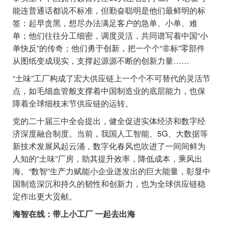
能连普通话都说不标准，但勤奋聪明是他们最鲜明的标
签：起早贪黑，想尽办法满足客户的急单、小单、难
单；他们往往分工细密，调度灵活，共同谱写着中国“小
单快反”的传奇；他们勇于创新，把一个个“非标”零部件
从图纸变成现实，支撑起源源不断的创新力量……
“土味”工厂构成了宏大供应链上一个个不可替代的灵活节
点，如毛细血管般支撑着中国制造业的底层能力，也保
障着全球细枝末节供应链的运转。
党的二十届三中全会提出，健全促进实体经济和数字经
济深度融合制度。当前，我国人工智能、5G、大数据等
新技术发展风起云涌，数字化春风也吹进了一间间鲜为
人知的“土味”厂房，助其提升效率，降低成本，乘风出
海。“数智”生产力赋能小企业迸发出的巨大能量，彰显中
国制造深沉和持久的韧性和创新力，也为全球供应链稳
定作出更大贡献。
海智在线：带上小工厂 一起去出海