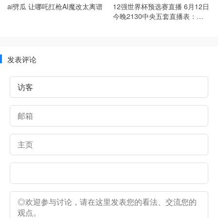
ai劈瓜 让哪吒扛枪AI魔改太离谱
12强世界杯预选赛直播 6月12日
今晚2130中央五套直播表：
CCTV5，CCTV5+节目表
发表评论