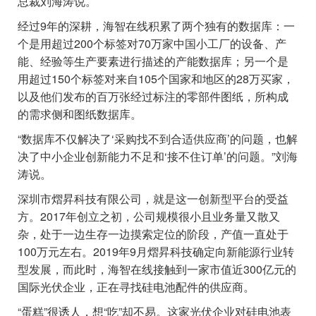
总裁刘海涛说。
经过9年的深耕，海智在线积累了两个独有的数据库：一
个是用超过200个标签对70万家中国小工厂的设备、产
能、经验等生产要素进行描述的产能数据库；另一个是
用超过150个标签对来自105个国家和地区的28万买家，
以及他们发布的百万张经过标注的零部件图纸，所构成
的需求侧和图纸数据库。
“数据库不仅解决了‘采购找不到合适供应商’的问题，也解
决了中小企业创新能力不足和‘接不住订单’的问题。”刘海
涛说。
深圳市熠昇科技有限公司，就是这一创新型平台的受益
方。2017年创立之初，公司规模很小且业务量又散又
杂，处于一边生存一边摸索定位的阶段，产值一直处于
100万元左右。2019年9月熠昇科技确定向新能源行业转
型发展，而此时，海智在线接触到一家市值近300亿元的
国际光伏企业，正在寻找硅电池配件的供应商。
“蛋糕”很诱人，想“吃”却不易。这家光伏企业对硅电池表