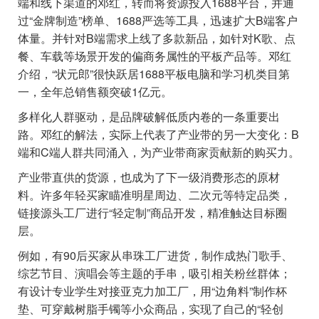
端和线下渠道的邓红，转而将资源投入1688平台，并通
过“金牌制造”榜单、1688严选等工具，迅速扩大B端客户
体量。并针对B端需求上线了多款新品，如针对K歌、点
餐、车载等场景开发的偏商务属性的平板产品等。邓红
介绍，“状元郎”很快跃居1688平板电脑和学习机类目第
一，全年总销售额突破1亿元。
多样化人群驱动，是品牌破解低质内卷的一条重要出
路。邓红的解法，实际上代表了产业带的另一大变化：B
端和C端人群共同涌入，为产业带商家贡献新的购买力。
产业带直供的货源，也成为了下一级消费形态的原材
料。许多年轻买家瞄准明星周边、二次元等特定品类，
链接源头工厂进行“轻定制”商品开发，精准触达目标圈
层。
例如，有90后买家从串珠工厂进货，制作成热门歌手、
综艺节目、演唱会等主题的手串，吸引相关粉丝群体；
有设计专业学生对接亚克力加工厂，用“边角料”制作杯
垫、可穿戴树脂手镯等小众商品，实现了自己的“轻创