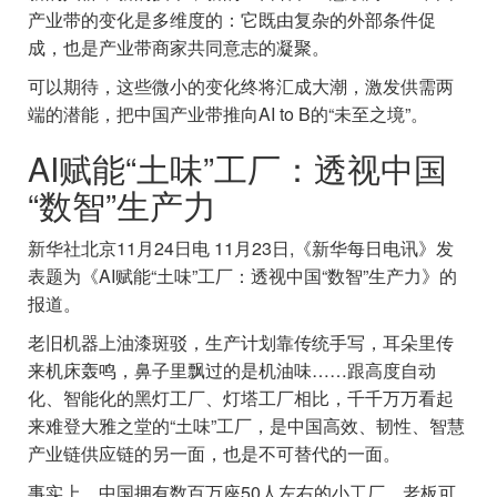
产业带的变化是多维度的：它既由复杂的外部条件促
成，也是产业带商家共同意志的凝聚。
可以期待，这些微小的变化终将汇成大潮，激发供需两
端的潜能，把中国产业带推向AI to B的“未至之境”。
AI赋能“土味”工厂：透视中国
“数智”生产力
新华社北京11月24日电 11月23日,《新华每日电讯》发
表题为《AI赋能“土味”工厂：透视中国“数智”生产力》的
报道。
老旧机器上油漆斑驳，生产计划靠传统手写，耳朵里传
来机床轰鸣，鼻子里飘过的是机油味……跟高度自动
化、智能化的黑灯工厂、灯塔工厂相比，千千万万看起
来难登大雅之堂的“土味”工厂，是中国高效、韧性、智慧
产业链供应链的另一面，也是不可替代的一面。
事实上，中国拥有数百万座50人左右的小工厂，老板可