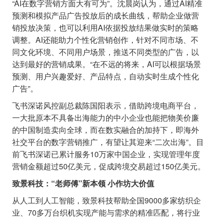
“AI在数字营销方面大有可为”。沈晨岗认为，通过AI精准
预测和模拟产品广告投放后的成长曲线，帮助企业做营
销投放决策，也可以利用AI依据投放结果做实时的策略
调整。AI还能助力个性化营销创作，针对不同市场、不
同文化环境、不同用户场景，推送不同类型的广告，以
达到最好的营销成果。“在不远的将来，AI可以根据场景
预测、用户兴趣爱好、产品特点，自动实时生成个性化
广告”。
飞书深诺风控副总裁陈国阳表示，借助跨境电商平台，
一大批原本不具备出海能力的中小企业也能把物美价廉
的中国制造卖向全球，而在数实融合的加持下，即海外
社交平台的数字营销推广，有望让其迎来“二次出海”。目
前飞书深诺已累计服务10万家中国企业，实现管理年度
营销金额超过50亿美元，促成跨境交易超过150亿美元。
致景科技：“老师傅”新本领 小作坊大价值
从人工到人工智能，致景科技帮助全国9000多家纺织企
业、70多万台织机实现产能与需求的精准匹配，将行业